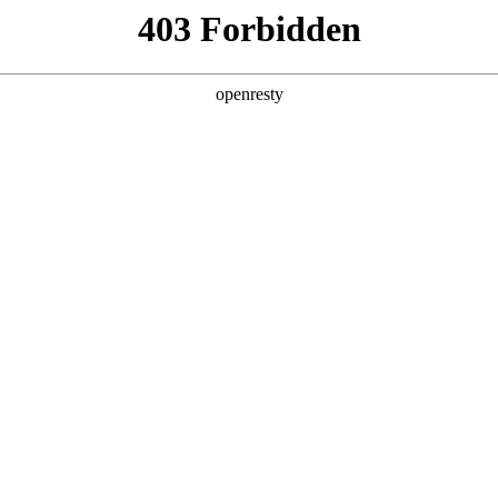
产品及服务
行业解决方案
合作伙伴
投资者关系
，涵盖各大垂直行业，
络。通过不断完善的产品服务体
持、资金链与风控服
，引领全产业链的数字化转