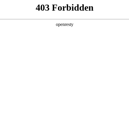
产品及服务
行业解决方案
合作伙伴
投资者关系
获魔乐社区龙虾挑战赛一等奖
2026 / 05 / 07
虾客松赛事揭晓，聚鑫汇数码旗下聚鑫汇鲲泰异构计算团队资深AI工程
实业务场景，摒弃传统对话式AI思路，实现从“聊天AI”到“生产AI